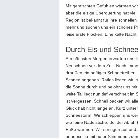
Mit gemischten Gefühlen wärmen wir 
aber die eisige Überquerung hat vie
Region ist bekannt für ihre schnelle
mehr und suchen uns ein schönes Plä
leise erste Flocken. Eine kalte Nacht 
Durch Eis und Schne
Am nächsten Morgen erwarten uns f
Neuschnee vor dem Zelt. Noch immer
draußen ein heftiges Schneetreiben. 
Schnee angehen. Ratlos liegen wir im
die Sonne durch und belohnt uns mit 
weite Tal liegt nun tief verschneit i
ist vergessen. Schnell packen wir 
Glück hält nicht lange an. Kurz unte
Schneesturm. Wir schleppen uns weit
wie feine Nadelstiche. Bei der Abfa
Füße wärmen. Wir springen auf und 
gegenseitig mit guter Stimmung zu mot