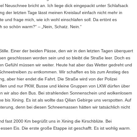
iel Neuschnee bricht an. Ich liege dick eingepackt unter Schlafsack
g der letzten Tage lässt meinen Kreislauf einfach nicht mehr in
e und frage mich, wie ich wohl einschlafen soll. Da ertönt es
ch so schön warm?“ – „Nein, Schatz. Nein.“
ille. Einer der beiden Pässe, den wir in den letzten Tagen überquert
 geschlossen worden sein und so bleibt die Straße leer. Doch es
n Gefühl müssen wir weiter. Heute hat aber das Wetter gedreht und
Schneetreiben zu entkommen. Wir schaffen es bis zum Anstieg des
g, aber hier endet die Fahrt. Die Straße wird von der Polizei
gefallen und nur PKW, Busse und kleine Gruppen von LKW dürfen über
en wir also den Bus. Bei strahlenden Sonnenschein und wolkenlosem
e bis Xining. Es ist als wollte das Qilian Gebirge uns verspotten. Auf
terung, denn bei diesen Schneemassen hätten wir tatsächlich nicht
 fast 2000 Km begrüßt uns in Xining die Kirschblüte. Bei
essen Eis. Die erste große Etappe ist geschafft. Es ist wohlig warm.