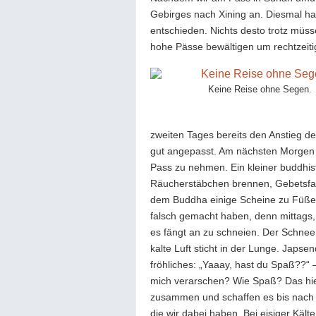
Gebirges nach Xining an. Diesmal ha
entschieden. Nichts desto trotz müs
hohe Pässe bewältigen um rechtzeiti
Keine Reise ohne Segen.
zweiten Tages bereits den Anstieg d
gut angepasst. Am nächsten Morgen 
Pass zu nehmen. Ein kleiner buddhis
Räucherstäbchen brennen, Gebetsfah
dem Buddha einige Scheine zu Füßen
falsch gemacht haben, denn mittags,
es fängt an zu schneien. Der Schnee 
kalte Luft sticht in der Lunge. Japse
fröhliches: „Yaaay, hast du Spaß??“ 
mich verarschen? Wie Spaß? Das hier 
zusammen und schaffen es bis nach o
die wir dabei haben. Bei eisiger Kält