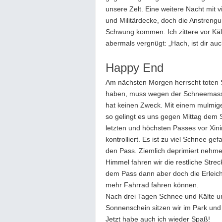
unsere Zelt. Eine weitere Nacht mit v
und Militärdecke, doch die Anstrengun
Schwung kommen. Ich zittere vor Kält
abermals vergnügt: „Hach, ist dir au
Happy End
Am nächsten Morgen herrscht toten St
haben, muss wegen der Schneemassen
hat keinen Zweck. Mit einem mulmige
so gelingt es uns gegen Mittag dem 
letzten und höchsten Passes vor Xinin
kontrolliert. Es ist zu viel Schnee 
den Pass. Ziemlich deprimiert nehm
Himmel fahren wir die restliche Streck
dem Pass dann aber doch die Erleich
mehr Fahrrad fahren können.
Nach drei Tagen Schnee und Kälte und
Sonnenschein sitzen wir im Park und 
Jetzt habe auch ich wieder Spaß!