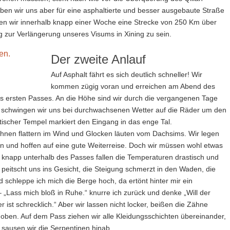
ben wir uns aber für eine asphaltierte und besser ausgebaute Straße
sen wir innerhalb knapp einer Woche eine Strecke von 250 Km über
g zur Verlängerung unseres Visums in Xining zu sein.
Der zweite Anlauf
Auf Asphalt fährt es sich deutlich schneller! Wir
kommen zügig voran und erreichen am Abend des
es ersten Passes. An die Höhe sind wir durch die vergangenen Tage
schwingen wir uns bei durchwachsenen Wetter auf die Räder um den
tischer Tempel markiert den Eingang in das enge Tal.
nen flattern im Wind und Glocken läuten vom Dachsims. Wir legen
 und hoffen auf eine gute Weiterreise. Doch wir müssen wohl etwas
 knapp unterhalb des Passes fallen die Temperaturen drastisch und
peitscht uns ins Gesicht, die Steigung schmerzt in den Waden, die
nd schleppe ich mich die Berge hoch, da ertönt hinter mir ein
– „Lass mich bloß in Ruhe.“ knurre ich zurück und denke „Will der
ist schrecklich.“ Aber wir lassen nicht locker, beißen die Zähne
ben. Auf dem Pass ziehen wir alle Kleidungsschichten übereinander,
e sausen wir die Serpentinen hinab.