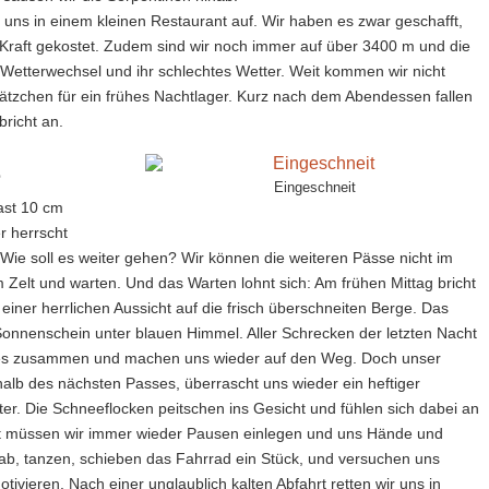
uns in einem kleinen Restaurant auf. Wir haben es zwar geschafft,
l Kraft gekostet. Zudem sind wir noch immer auf über 3400 m und die
n Wetterwechsel und ihr schlechtes Wetter. Weit kommen wir nicht
tzchen für ein frühes Nachtlager. Kurz nach dem Abendessen fallen
bricht an.
e
Eingeschneit
ast 10 cm
 herrscht
Wie soll es weiter gehen? Wir können die weiteren Pässe nicht im
 Zelt und warten. Und das Warten lohnt sich: Am frühen Mittag bricht
einer herrlichen Aussicht auf die frisch überschneiten Berge. Das
m Sonnenschein unter blauen Himmel. Aller Schrecken der letzten Nacht
alles zusammen und machen uns wieder auf den Weg. Doch unser
rhalb des nächsten Passes, überrascht uns wieder ein heftiger
er. Die Schneeflocken peitschen ins Gesicht und fühlen sich dabei an
hrt müssen wir immer wieder Pausen einlegen und uns Hände und
ab, tanzen, schieben das Fahrrad ein Stück, und versuchen uns
ivieren. Nach einer unglaublich kalten Abfahrt retten wir uns in