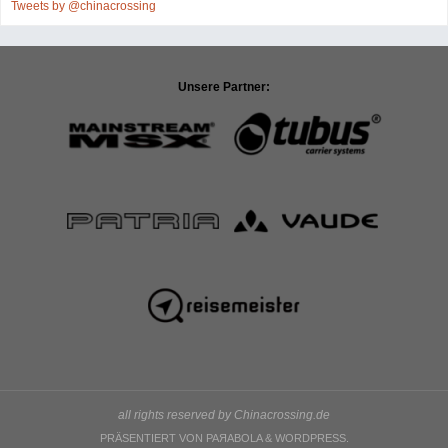
Tweets by @chinacrossing
Unsere Partner:
all rights reserved by Chinacrossing.de
PRÄSENTIERT VON
PAЯABOLA
&
WORDPRESS.