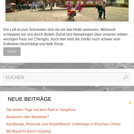
Die Luft ist zum Schneiden dick als wir das Hotel verlassen. Mühevoll
schleppen wir uns durch dicken Dunst und Nieselregen über unseren letzten,
winzigen Pass vor Chengdu. Auch hier sind die Dörfer noch schwer vom
Erdbeben beschädigt und tiefe Risse …
MEHR
NEUE BEITRÄGE
Die letzten Tage auf dem Rad in Yangshuo
Bauboom oder Baublase?
Karstberge, Reishüte und Hundefleisch: Unterwegs in Klischee-China!
Mit Blaulicht durch Guiyang